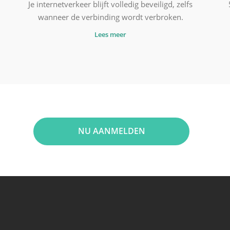
Je internetverkeer blijft volledig beveiligd, zelfs
wanneer de verbinding wordt verbroken.
Lees meer
NU AANMELDEN