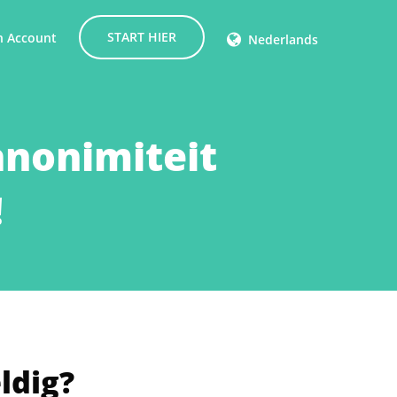
START HIER
n Account
Nederlands
GRATIS VPN
Goedkope VPN
anonimiteit
Wat is de beste VPN?
!
ldig?