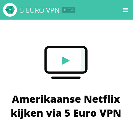
5 EURO
VPN
Start hier
Mijn Account
Help
Functies
Amerikaanse Netflix
Prijzen
VPN SOFTWARE
kijken via 5 Euro VPN
Home
No log-beleid