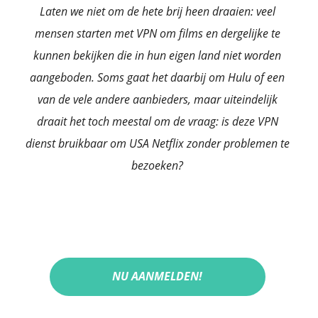
Veilige servers
Laten we niet om de hete brij heen draaien: veel
mensen starten met VPN om films en dergelijke te
DNS Lekbeveiliging
kunnen bekijken die in hun eigen land niet worden
aangeboden. Soms gaat het daarbij om Hulu of een
Auto Killswitch
van de vele andere aanbieders, maar uiteindelijk
draait het toch meestal om de vraag: is deze VPN
Snelste VPN
dienst bruikbaar om USA Netflix zonder problemen te
bezoeken?
VPN voor mobiel
VPN voor tablet
VPN voor Mac
NU AANMELDEN!
BESTE VPN