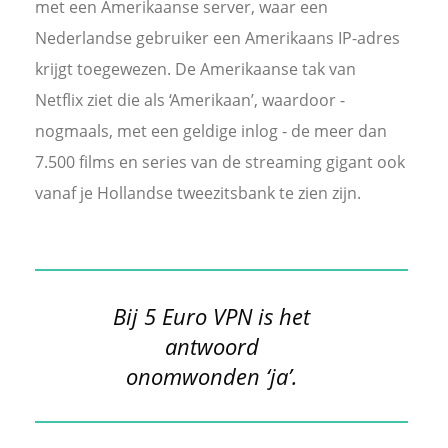
met een Amerikaanse server, waar een
GRATIS VPN
Nederlandse gebruiker een Amerikaans IP-adres
Goedkope VPN
krijgt toegewezen. De Amerikaanse tak van
Netflix ziet die als ‘Amerikaan’, waardoor -
Wat is de beste VPN?
nogmaals, met een geldige inlog - de meer dan
7.500 films en series van de streaming gigant ook
vanaf je Hollandse tweezitsbank te zien zijn.
Bij 5 Euro VPN is het
antwoord
onomwonden ‘ja’.