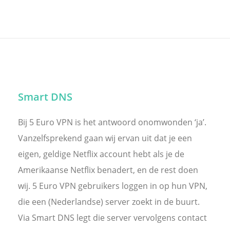
Geoblocking
Amerikaanse Netflix Kijken
Downloaden via VPN
Smart DNS
Veilig anoniem porno kijken
Bij 5 Euro VPN is het antwoord onomwonden ‘ja’.
Veilige en Anonieme VPN
Vanzelfsprekend gaan wij ervan uit dat je een
eigen, geldige Netflix account hebt als je de
Nederlandse VPN
Amerikaanse Netflix benadert, en de rest doen
wij. 5 Euro VPN gebruikers loggen in op hun VPN,
Waarom een VPN abonnement?
die een (Nederlandse) server zoekt in de buurt.
Via Smart DNS legt die server vervolgens contact